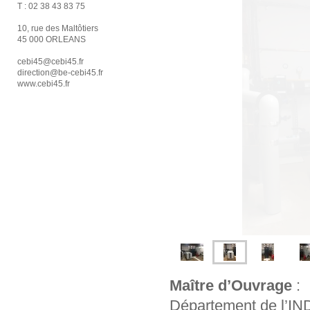
T :
02 38 43 83 75
10, rue des Maltôtiers
45 000 ORLEANS
cebi45@cebi45.fr
direction@be-cebi45.fr
www.cebi45.fr
Maître d’Ouvrage
:
Département de l’I