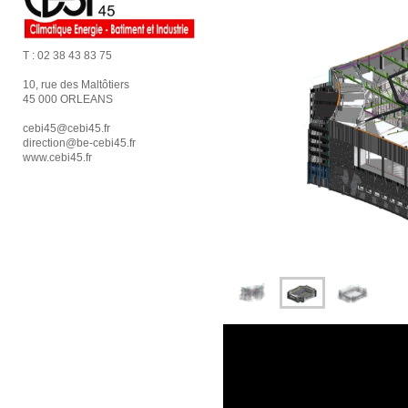
T :
02 38 43 83 75
10, rue des Maltôtiers
45 000 ORLEANS
cebi45@cebi45.fr
direction@be-cebi45.fr
www.cebi45.fr