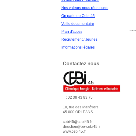
Ils nous font Confiance
Nos valeurs nous réunissent
On parle de Cebi 45
Veille documentaire
Plan d'accès
Recrutement / Jeunes
Informations légales
Contactez nous
T :
02 38 43 83 75
10, rue des Maltôtiers
45 000 ORLEANS
cebi45@cebi45.fr
direction@be-cebi45.fr
www.cebi45.fr